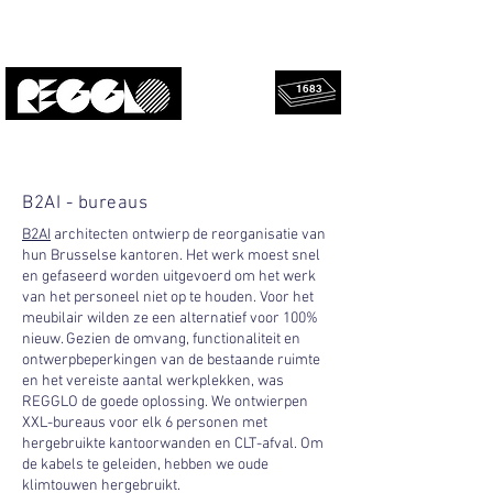
1683
geredde
Upcycled, lokaal, design.
platen!
B2AI - bureaus
B2AI
architecten ontwierp de reorganisatie van
hun Brusselse kantoren. Het werk moest snel
en gefaseerd worden uitgevoerd om het werk
van het personeel niet op te houden. Voor het
meubilair wilden ze een alternatief voor 100%
nieuw. Gezien de omvang, functionaliteit en
ontwerpbeperkingen van de bestaande ruimte
en het vereiste aantal werkplekken, was
REGGLO de goede oplossing. We ontwierpen
XXL-bureaus voor elk 6 personen met
hergebruikte kantoorwanden en CLT-afval. Om
de kabels te geleiden, hebben we oude
klimtouwen hergebruikt.