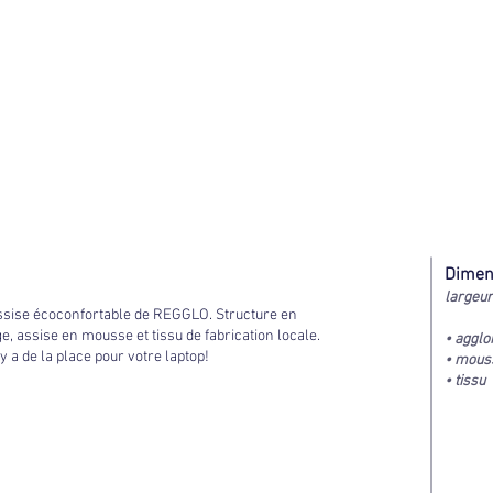
Dimen
largeu
assise écoconfortable de REGGLO. Structure en
, assise en mousse et tissu de fabrication locale.
• aggl
y a de la place pour votre laptop!
• mous
• tissu