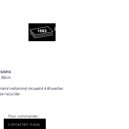
Panneaux
1683
sauvés !
sions
r 80cm
oméré mélaminé récupéré à Bruxelles
se recyclée
Pour commander,
contactez-nous