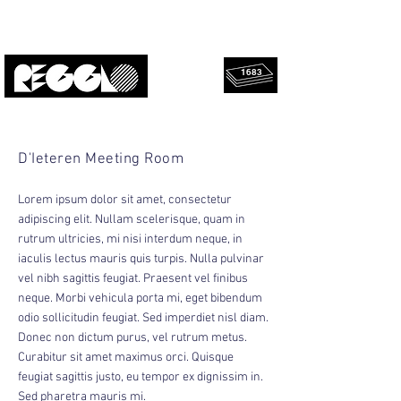
1683
rescued
Upcycled, local, design.
panels!
D'Ieteren Meeting Room
Lorem ipsum dolor sit amet, consectetur
adipiscing elit. Nullam scelerisque, quam in
rutrum ultricies, mi nisi interdum neque, in
iaculis lectus mauris quis turpis. Nulla pulvinar
vel nibh sagittis feugiat. Praesent vel finibus
neque. Morbi vehicula porta mi, eget bibendum
odio sollicitudin feugiat. Sed imperdiet nisl diam.
Donec non dictum purus, vel rutrum metus.
Curabitur sit amet maximus orci. Quisque
feugiat sagittis justo, eu tempor ex dignissim in.
Sed pharetra mauris mi.