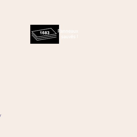
Panneaux
1683
sauvés !
r